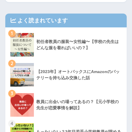
よく読まれています
1
初任者教員の服装〜女性編〜【学校の先生は
どんな服を着ればいいの？】
2
【2023年】オートバックスにAmazonのバッ
テリーを持ち込み交換した話
3
教員に出会いの場ってあるの？【元小学校の
先生が恋愛事情を解説】
4
もったいない？3年目若手小学校教員が辞める